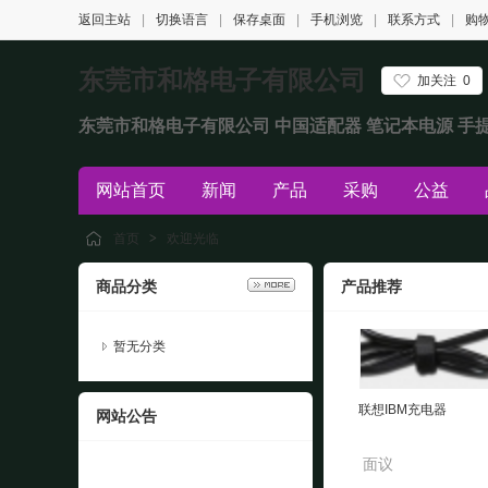
返回主站
|
切换语言
|
保存桌面
|
手机浏览
|
联系方式
|
购
东莞市和格电子有限公司
加关注
0
东莞市和格电子有限公司 中国适配器 笔记本电源 手
网站首页
新闻
产品
采购
公益
首页
>
欢迎光临
商品分类
产品推荐
暂无分类
联想IBM充电器
网站公告
面议