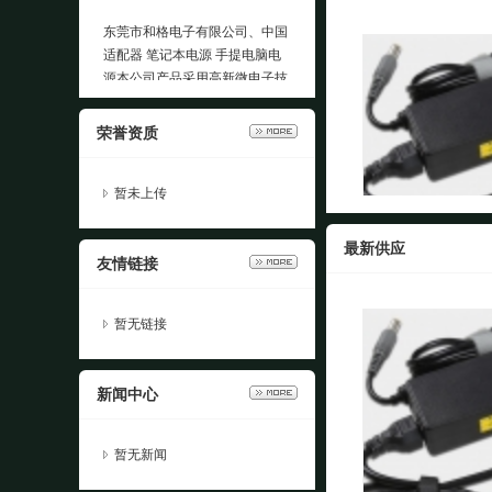
东莞市和格电子有限公司、中国
适配器 笔记本电源 手提电脑电
源本公司产品采用高新微电子技
术开发、设计、生产各种电源系
列，坚持高起点，重管理的原
荣誉资质
则，以质量求生存，以技术求发
展；广泛吸收国内外优良技术，
对抗干扰、工作稳定性，不断开
暂未上传
发更多新型产品……。生产及销
售为一体的高新科技企业，专业
联想IBM充电器
最新供应
生产电源适配器，开关电源，安
友情链接
防电源，LED恒压电源，充电器
面议
等系列产品。公司拥有先进专业
暂无链接
的生产设备，高素质的管理团
队，高水平的技术人员及训练有
素的熟练工人，公司遵循“以质
新闻中心
量求生存，以技..
暂无新闻