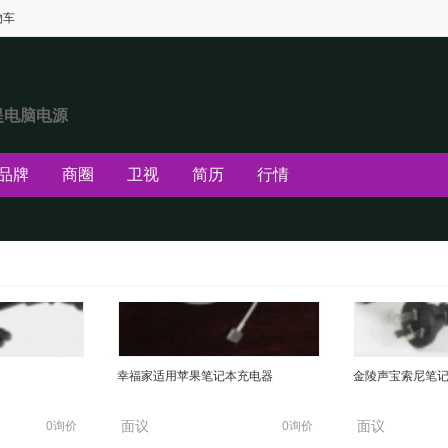
物车
提电脑电源
品牌
商圈
卫视
简历
行情
幸福家适用苹果笔记本充电器
金陵声宝索尼笔
面议
面议
0询价
0询价