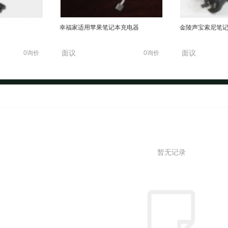
幸福家适用苹果笔记本充电器
金陵声宝索尼笔
面议
面议
0询价
0询价
暂无记录