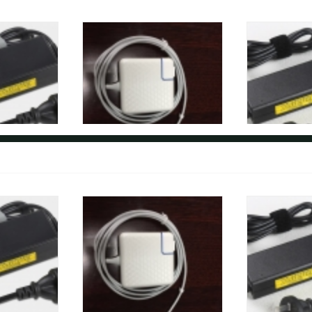
幸福家适用苹果笔记本充电器
金陵声宝索尼笔
面议
面议
0询价
0询价